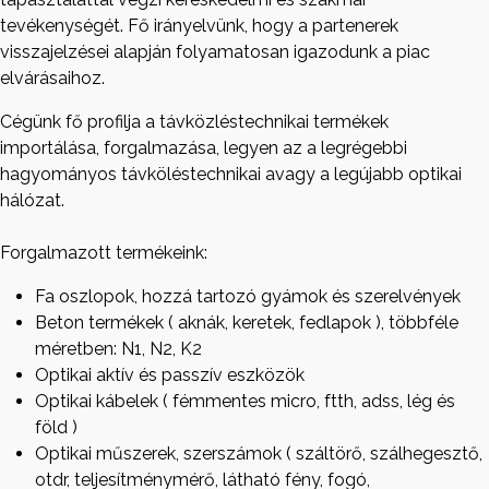
tevékenységét. Fő irányelvünk, hogy a partenerek
visszajelzései alapján folyamatosan igazodunk a piac
elvárásaihoz.
Cégünk fő profilja a távközléstechnikai termékek
importálása, forgalmazása, legyen az a legrégebbi
hagyományos távköléstechnikai avagy a legújabb optikai
hálózat.
Forgalmazott termékeink:
Fa oszlopok, hozzá tartozó gyámok és szerelvények
Beton termékek ( aknák, keretek, fedlapok ), többféle
méretben: N1, N2, K2
Optikai aktív és passzív eszközök
Optikai kábelek ( fémmentes micro, ftth, adss, lég és
föld )
Optikai műszerek, szerszámok ( száltörő, szálhegesztő,
otdr, teljesítménymérő, látható fény, fogó,