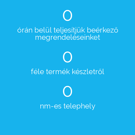
0
órán belül teljesítjük beérkező
megrendeléseinket
0
féle termék készletről
0
nm-es telephely