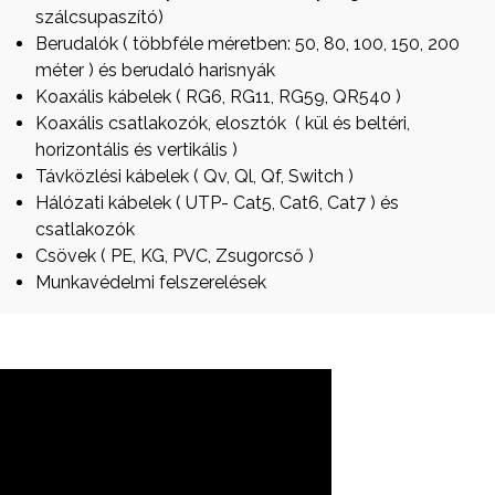
szálcsupaszító)
Berudalók ( többféle méretben: 50, 80, 100, 150, 200
méter ) és berudaló harisnyák
Koaxális kábelek ( RG6, RG11, RG59, QR540 )
Koaxális csatlakozók, elosztók ( kül és beltéri,
horizontális és vertikális )
Távközlési kábelek ( Qv, Ql, Qf, Switch )
Hálózati kábelek ( UTP- Cat5, Cat6, Cat7 ) és
csatlakozók
Csövek ( PE, KG, PVC, Zsugorcső )
Munkavédelmi felszerelések