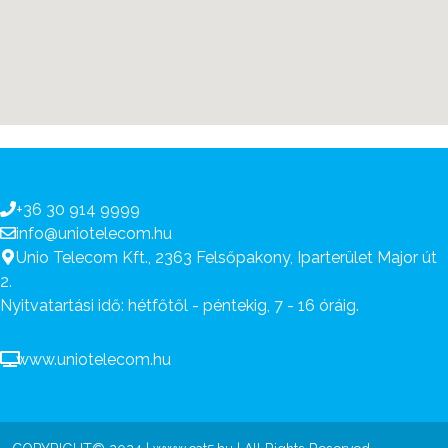
+36 30 914 9999
info@uniotelecom.hu
Unio Telecom Kft., 2363 Felsőpakony, Iparterület Major út
2.
Nyitvatartási idő:
hétfőtől - péntekig, 7 - 16 óráig.
www.uniotelecom.hu